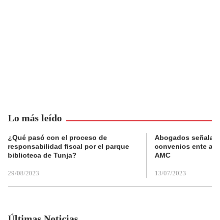
Lo más leído
¿Qué pasó con el proceso de
Abogados señalan 
responsabilidad fiscal por el parque
convenios ente alc
biblioteca de Tunja?
AMC
29/08/2023
13/07/2023
Últimas Noticias