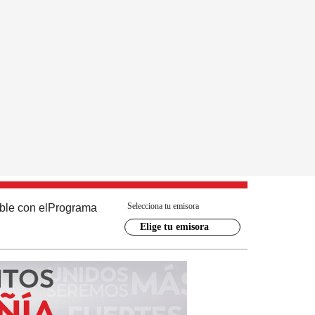
Selecciona tu emisora
ble con el
Programa
Elige tu emisora