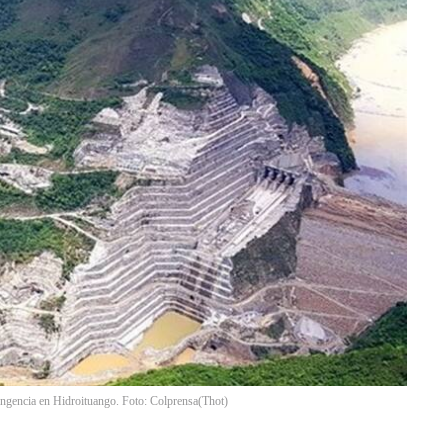
tingencia en Hidroituango. Foto: Colprensa
(
Thot
)