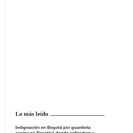
Lo más leído
Indignación en Bogotá por guardería
canina en Engativá donde asfixiaban y