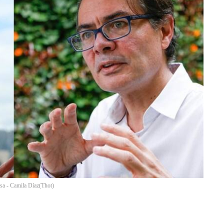
nsa - Camila Díaz
(
Thot
)