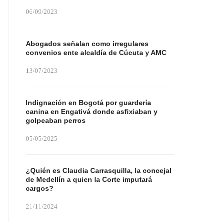
06/09/2023
Abogados señalan como irregulares
convenios ente alcaldía de Cúcuta y AMC
13/07/2023
Indignación en Bogotá por guardería
canina en Engativá donde asfixiaban y
golpeaban perros
05/05/2025
¿Quién es Claudia Carrasquilla, la concejal
de Medellín a quien la Corte imputará
cargos?
21/11/2024