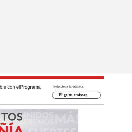
Selecciona tu emisora
ble con el
Programa
Elige tu emisora