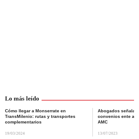
Lo más leído
Cómo llegar a Monserrate en
Abogados señalan 
TransMilenio: rutas y transportes
convenios ente alc
complementarios
AMC
19/03/2024
13/07/2023