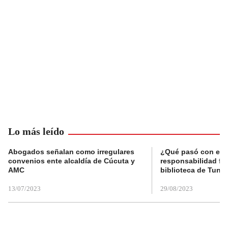
Lo más leído
Abogados señalan como irregulares
¿Qué pasó con el 
convenios ente alcaldía de Cúcuta y
responsabilidad fis
AMC
biblioteca de Tunja
13/07/2023
29/08/2023