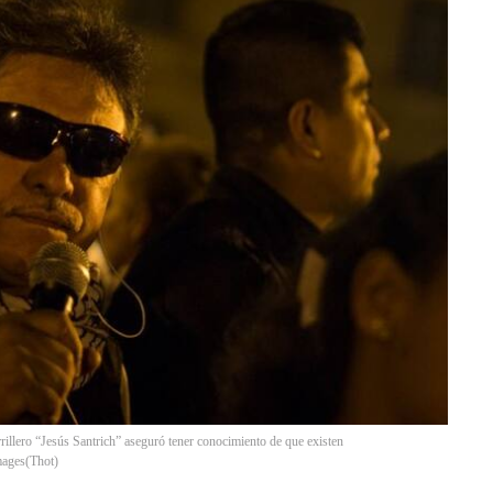
rrillero “Jesús Santrich” aseguró tener conocimiento de que existen
mages
(
Thot
)