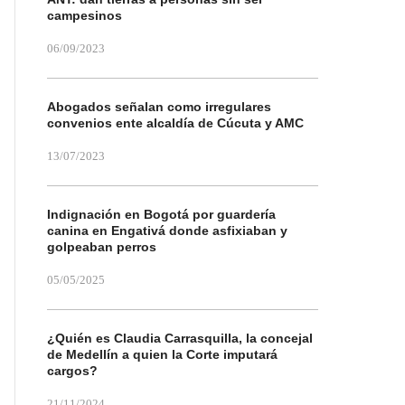
campesinos
06/09/2023
Abogados señalan como irregulares
convenios ente alcaldía de Cúcuta y AMC
13/07/2023
Indignación en Bogotá por guardería
canina en Engativá donde asfixiaban y
golpeaban perros
05/05/2025
¿Quién es Claudia Carrasquilla, la concejal
de Medellín a quien la Corte imputará
cargos?
21/11/2024