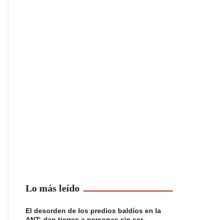
Lo más leído
El desorden de los predios baldíos en la
ANT: dan tierras a personas sin ser