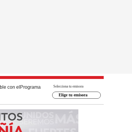
Selecciona tu emisora
ble con el
Programa
Elige tu emisora