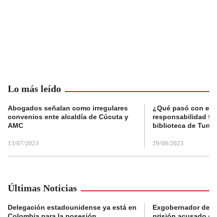
Lo más leído
Abogados señalan como irregulares
¿Qué pasó con el 
convenios ente alcaldía de Cúcuta y
responsabilidad fis
AMC
biblioteca de Tunja
13/07/2023
29/08/2023
Últimas Noticias
Delegación estadounidense ya está en
Exgobernador de Gu
Colombia para la posesión
prisión acusado de