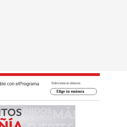
Selecciona tu emisora
ble con el
Programa
Elige tu emisora