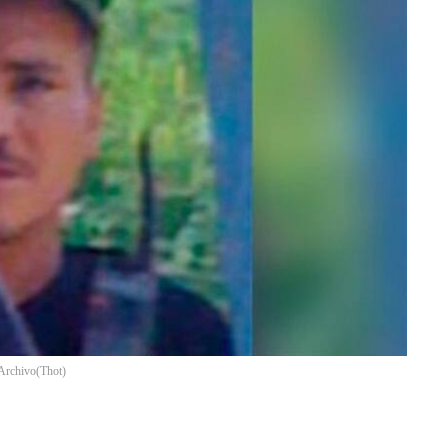
 Archivo
(
Thot
)