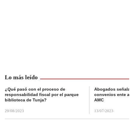
Lo más leído
¿Qué pasó con el proceso de
Abogados señalan 
responsabilidad fiscal por el parque
convenios ente alc
biblioteca de Tunja?
AMC
29/08/2023
13/07/2023