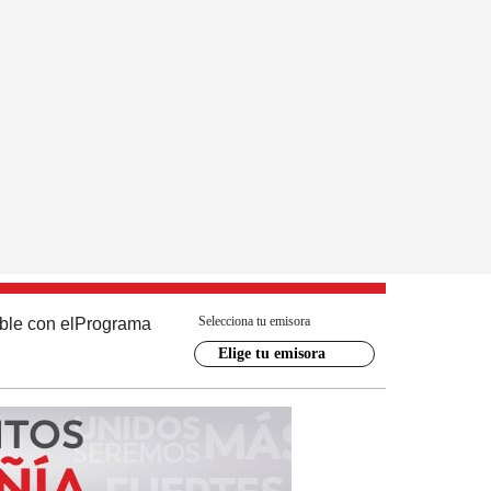
Selecciona tu emisora
ble con el
Programa
Elige tu emisora