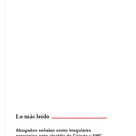
Lo más leído
Abogados señalan como irregulares
convenios ente alcaldía de Cúcuta y AMC