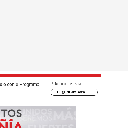
Selecciona tu emisora
ble con el
Programa
Elige tu emisora