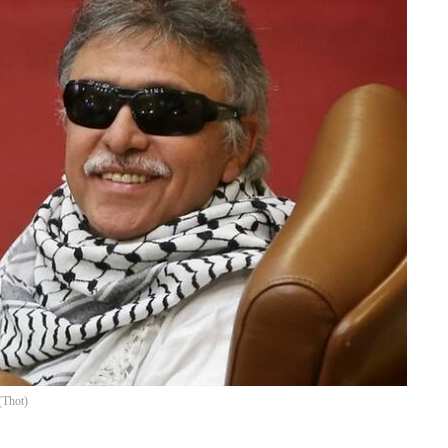
(
Thot
)