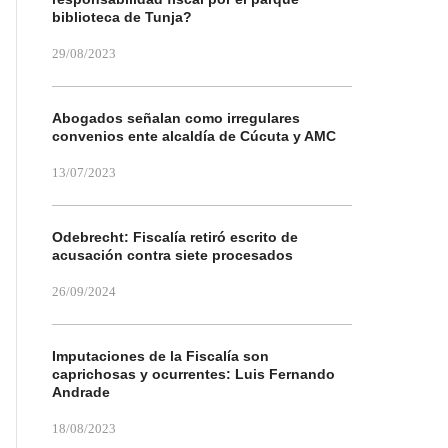
biblioteca de Tunja?
29/08/2023
Abogados señalan como irregulares
convenios ente alcaldía de Cúcuta y AMC
13/07/2023
Odebrecht: Fiscalía retiró escrito de
acusación contra siete procesados
26/09/2024
Imputaciones de la Fiscalía son
caprichosas y ocurrentes: Luis Fernando
Andrade
18/08/2023