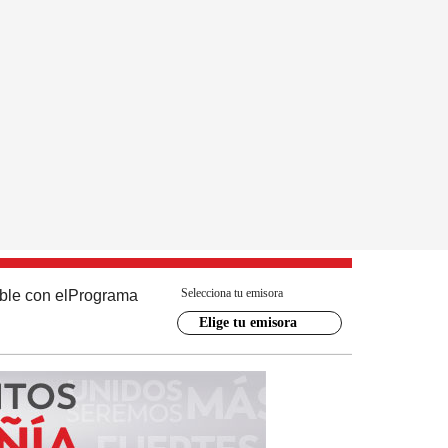
Selecciona tu emisora
ble con el
Programa
Elige tu emisora