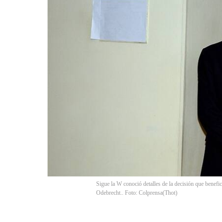
Sigue la W conoció detalles de la decisión que benefic
Odebrecht.. Foto: Colprensa
(
Thot
)