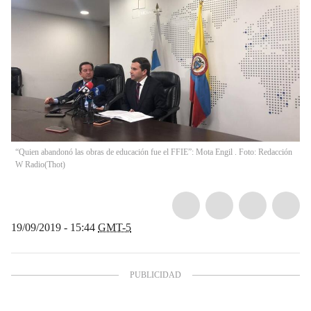
“Quien abandonó las obras de educación fue el FFIE”: Mota Engil . Foto: Redacción
W Radio
(
Thot
)
19/09/2019 - 15:44
GMT-5