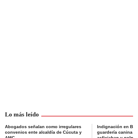
Lo más leído
Abogados señalan como irregulares
Indignación en Bog
convenios ente alcaldía de Cúcuta y
guardería canina e
AMC
asfixiaban y golpe