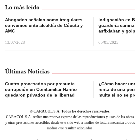
Lo más leído
Abogados señalan como irregulares
Indignación en Bog
convenios ente alcaldía de Cúcuta y
guardería canina e
AMC
asfixiaban y golpe
13/07/2023
05/05/2025
Últimas Noticias
Cuatro procesados por presunta
¿Cómo hacer una d
corrupción en Comfamiliar Nariño
renta de una perso
quedaron privados de la libertad
multa si no se pres
© CARACOL S.A. Todos los derechos reservados.
CARACOL S.A. realiza una reserva expresa de las reproducciones y usos de las obras
y otras prestaciones accesibles desde este sitio web a medios de lectura mecánica u otros
medios que resulten adecuados.