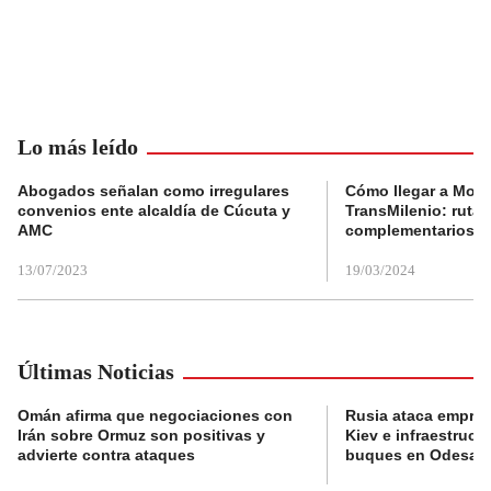
Lo más leído
Abogados señalan como irregulares
Cómo llegar a Mons
convenios ente alcaldía de Cúcuta y
TransMilenio: rutas
AMC
complementarios
13/07/2023
19/03/2024
Últimas Noticias
Omán afirma que negociaciones con
Rusia ataca empres
Irán sobre Ormuz son positivas y
Kiev e infraestructu
advierte contra ataques
buques en Odesa