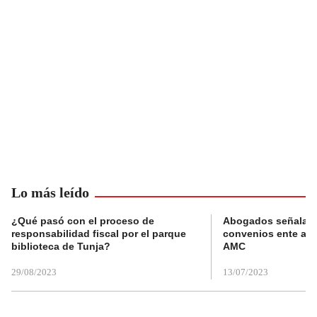
Lo más leído
¿Qué pasó con el proceso de
Abogados señalan 
responsabilidad fiscal por el parque
convenios ente alc
biblioteca de Tunja?
AMC
29/08/2023
13/07/2023