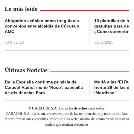
Lo más leído
Abogados señalan como irregulares
10 plantillas de hoj
convenios ente alcaldía de Cúcuta y
gratuitas para des
AMC
¿Cómo convertirla
13/07/2023
11/02/2025
Últimas Noticias
De la Espriella confirma primicia de
Murió alias ‘El Ruso
Caracol Radio: murió ‘Ruso’, cabecilla
frente 28 de las di
de disidencias Farc
‘Mordisco’
© CARACOL S.A. Todos los derechos reservados.
CARACOL S.A. realiza una reserva expresa de las reproducciones y usos de las obras
y otras prestaciones accesibles desde este sitio web a medios de lectura mecánica u otros
medios que resulten adecuados.