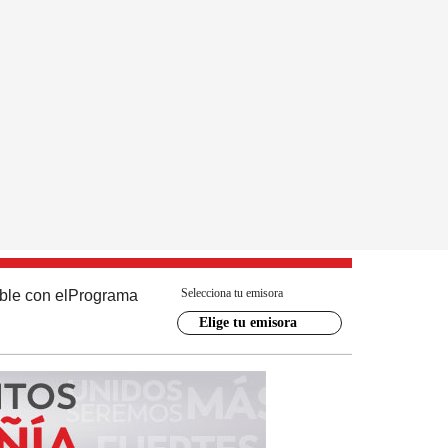
Selecciona tu emisora
ble con el
Programa
Elige tu emisora