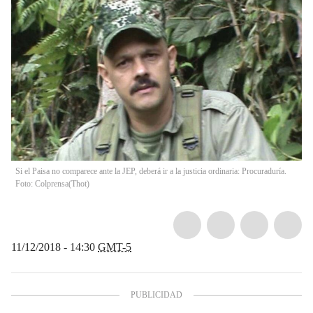
Si el Paisa no comparece ante la JEP, deberá ir a la justicia ordinaria: Procuraduría.
Foto: Colprensa
(
Thot
)
11/12/2018 - 14:30
GMT-5