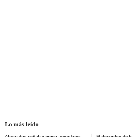
Lo más leído
Abogados señalan como irregulares
El desorden de los