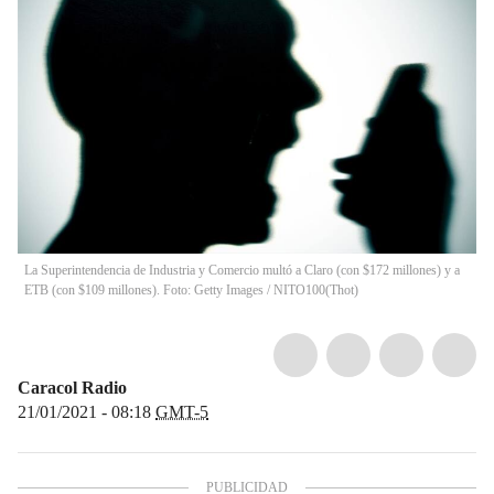
La Superintendencia de Industria y Comercio multó a Claro (con $172 millones) y a
ETB (con $109 millones). Foto: Getty Images / NITO100
(
Thot
)
Caracol Radio
21/01/2021 - 08:18
GMT-5