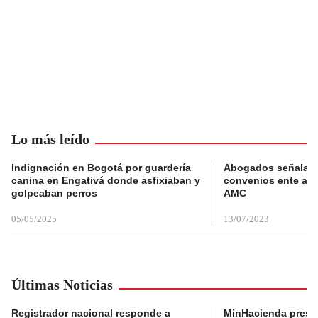
Lo más leído
Indignación en Bogotá por guardería
Abogados señalan 
canina en Engativá donde asfixiaban y
convenios ente alc
golpeaban perros
AMC
05/05/2025
13/07/2023
Últimas Noticias
Registrador nacional responde a
MinHacienda presen