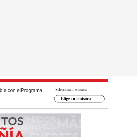
Selecciona tu emisora
ble con el
Programa
Elige tu emisora