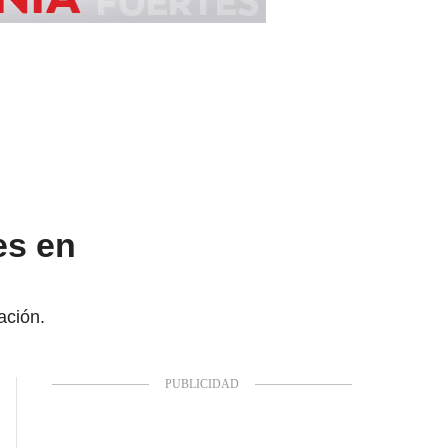
es en
ación.