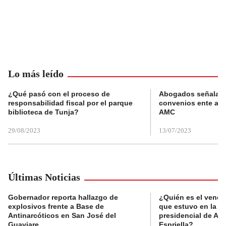
Lo más leído
¿Qué pasó con el proceso de
Abogados señalan 
responsabilidad fiscal por el parque
convenios ente alc
biblioteca de Tunja?
AMC
29/08/2023
13/07/2023
Últimas Noticias
Gobernador reporta hallazgo de
¿Quién es el vende
explosivos frente a Base de
que estuvo en la p
Antinarcóticos en San José del
presidencial de Abe
Guaviare
Espriella?