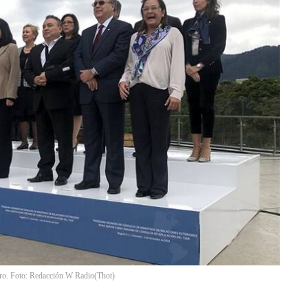
ro. Foto: Redacción W Radio
(
Thot
)