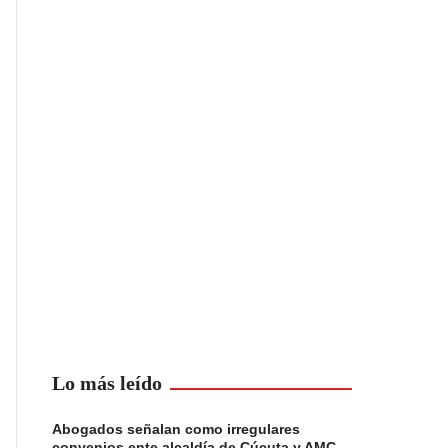
Lo más leído
Abogados señalan como irregulares
convenios ente alcaldía de Cúcuta y AMC