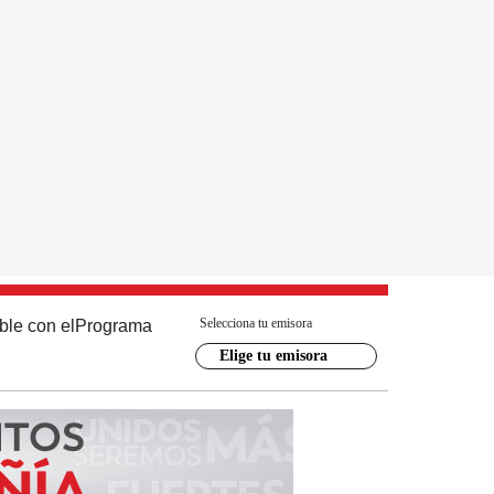
Selecciona tu emisora
ble con el
Programa
Elige tu emisora