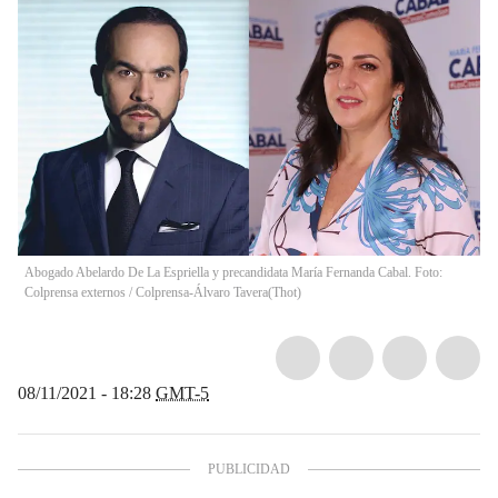
Abogado Abelardo De La Espriella y precandidata María Fernanda Cabal. Foto:
Colprensa externos / Colprensa-Álvaro Tavera
(
Thot
)
08/11/2021 - 18:28
GMT-5