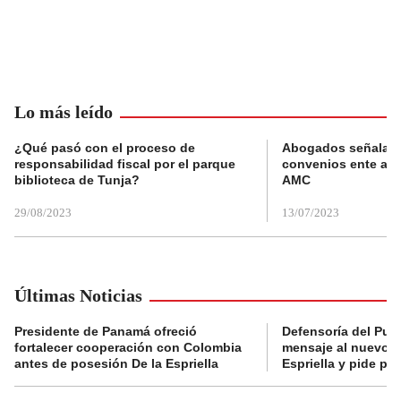
Lo más leído
¿Qué pasó con el proceso de
Abogados señalan 
responsabilidad fiscal por el parque
convenios ente alc
biblioteca de Tunja?
AMC
29/08/2023
13/07/2023
Últimas Noticias
Presidente de Panamá ofreció
Defensoría del Pue
fortalecer cooperación con Colombia
mensaje al nuevo g
antes de posesión De la Espriella
Espriella y pide pr