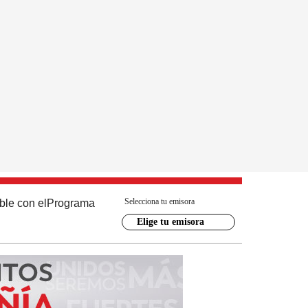
Selecciona tu emisora
ble con el
Programa
Elige tu emisora