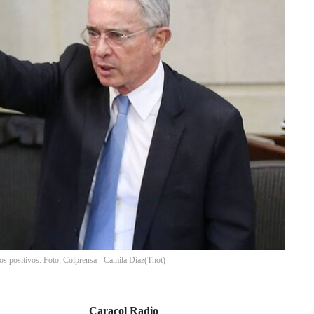
os positivos. Foto: Colprensa - Camila Díaz
(
Thot
)
Caracol Radio