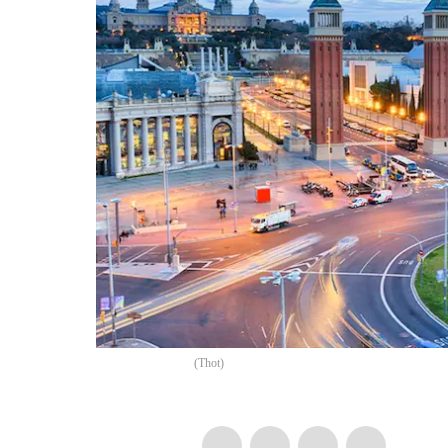
(
Thot
)