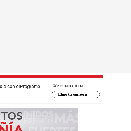
Selecciona tu emisora
ble con el
Programa
Elige tu emisora