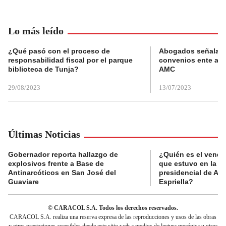
Lo más leído
¿Qué pasó con el proceso de
Abogados señalan 
responsabilidad fiscal por el parque
convenios ente alc
biblioteca de Tunja?
AMC
29/08/2023
13/07/2023
Últimas Noticias
Gobernador reporta hallazgo de
¿Quién es el vende
explosivos frente a Base de
que estuvo en la p
Antinarcóticos en San José del
presidencial de Abe
Guaviare
Espriella?
© CARACOL S.A. Todos los derechos reservados.
CARACOL S.A. realiza una reserva expresa de las reproducciones y usos de las obras
y otras prestaciones accesibles desde este sitio web a medios de lectura mecánica u otros