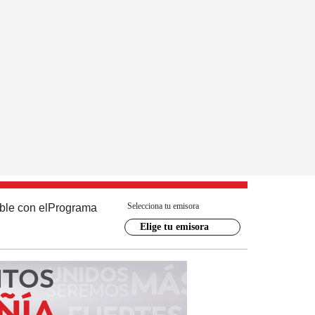
Selecciona tu emisora
ble con el
Programa
Elige tu emisora