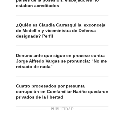
países de la posesión: embajadores no
estaban acreditados
¿Quién es Claudia Carrasquilla, exconcejal
de Medellín y viceministra de Defensa
designada? Perfil
Denunciante que sigue en proceso contra
Jorge Alfredo Vargas se pronuncia: “No me
retracto de nada”
Cuatro procesados por presunta
corrupción en Comfamiliar Nariño quedaron
privados de la libertad