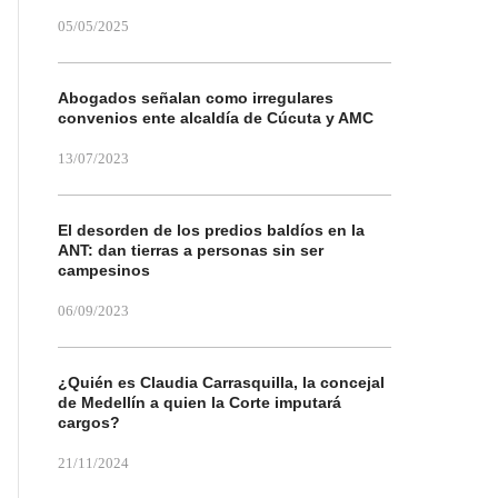
05/05/2025
Abogados señalan como irregulares
convenios ente alcaldía de Cúcuta y AMC
13/07/2023
El desorden de los predios baldíos en la
ANT: dan tierras a personas sin ser
campesinos
06/09/2023
¿Quién es Claudia Carrasquilla, la concejal
de Medellín a quien la Corte imputará
cargos?
21/11/2024