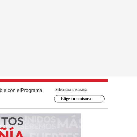
Selecciona tu emisora
ble con el
Programa
Elige tu emisora