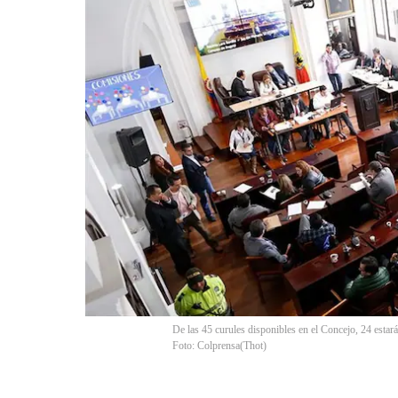
De las 45 curules disponibles en el Concejo, 24 esta
Foto: Colprensa
(
Thot
)