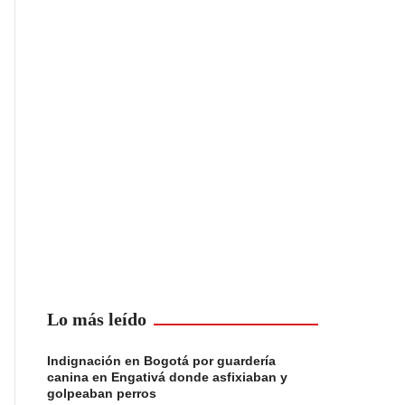
Lo más leído
Indignación en Bogotá por guardería
canina en Engativá donde asfixiaban y
golpeaban perros