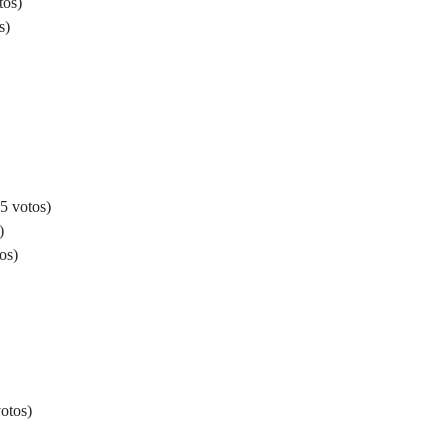
tos)
s)
5 votos)
)
os)
otos)