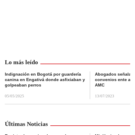
Lo más leído
Indignación en Bogotá por guardería
Abogados señalan 
canina en Engativá donde asfixiaban y
convenios ente alc
golpeaban perros
AMC
05/05/2025
13/07/2023
Últimas Noticias