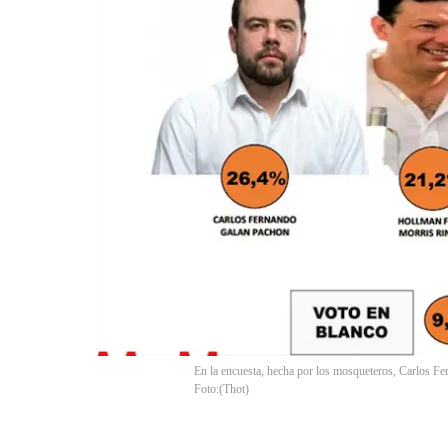
En la encuesta, hecha por los mosqueteros, Carlos Fer
Foto:
(
Thot
)