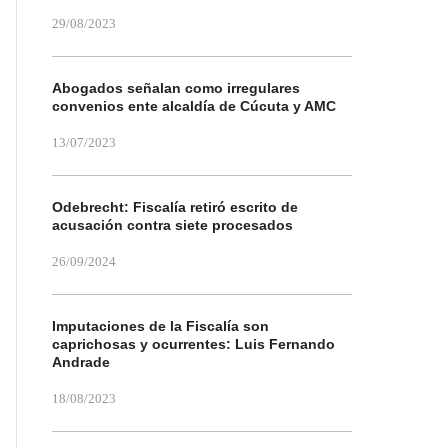
29/08/2023
Abogados señalan como irregulares
convenios ente alcaldía de Cúcuta y AMC
13/07/2023
Odebrecht: Fiscalía retiró escrito de
acusación contra siete procesados
26/09/2024
Imputaciones de la Fiscalía son
caprichosas y ocurrentes: Luis Fernando
Andrade
18/08/2023