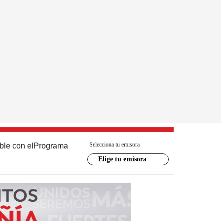
Selecciona tu emisora
ble con el
Programa
Elige tu emisora