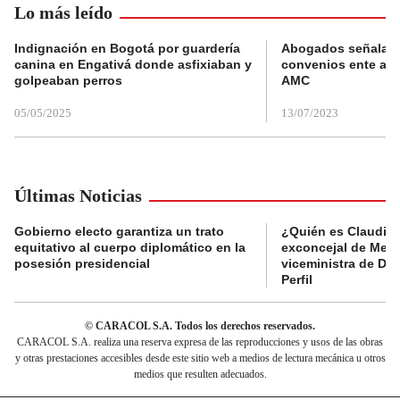
Lo más leído
Indignación en Bogotá por guardería
Abogados señalan 
canina en Engativá donde asfixiaban y
convenios ente alc
golpeaban perros
AMC
05/05/2025
13/07/2023
Últimas Noticias
Gobierno electo garantiza un trato
¿Quién es Claudia C
equitativo al cuerpo diplomático en la
exconcejal de Mede
posesión presidencial
viceministra de De
Perfil
© CARACOL S.A. Todos los derechos reservados.
CARACOL S.A. realiza una reserva expresa de las reproducciones y usos de las obras
y otras prestaciones accesibles desde este sitio web a medios de lectura mecánica u otros
medios que resulten adecuados.