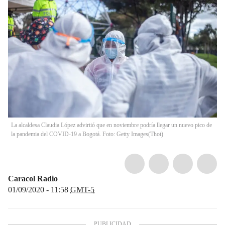
La alcaldesa Claudia López advirtió que en noviembre podría llegar un nuevo pico de
la pandemia del COVID-19 a Bogotá. Foto: Getty Images
(
Thot
)
Caracol Radio
01/09/2020 - 11:58
GMT-5