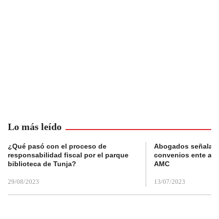
Lo más leído
¿Qué pasó con el proceso de
Abogados señalan 
responsabilidad fiscal por el parque
convenios ente alc
biblioteca de Tunja?
AMC
29/08/2023
13/07/2023