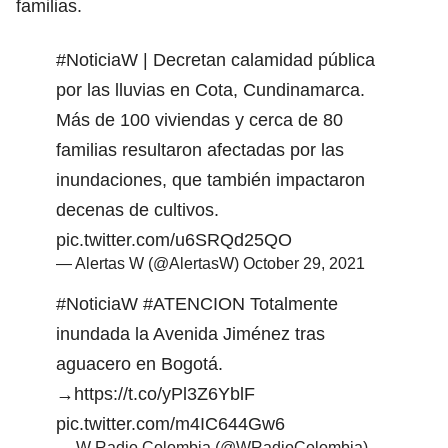
familias.
#NoticiaW
| Decretan calamidad pública
por las lluvias en Cota, Cundinamarca.
Más de 100 viviendas y cerca de 80
familias resultaron afectadas por las
inundaciones, que también impactaron
decenas de cultivos.
pic.twitter.com/u6SRQd25QO
— Alertas W (@AlertasW)
October 29, 2021
#NoticiaW
#ATENCION
Totalmente
inundada la Avenida Jiménez tras
aguacero en Bogotá.
→
https://t.co/yPl3Z6YblF
pic.twitter.com/m4IC644Gw6
— W Radio Colombia (@WRadioColombia)