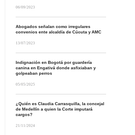
06/09/2023
Abogados señalan como irregulares
convenios ente alcaldía de Cúcuta y AMC
13/07/2023
Indignación en Bogotá por guardería
canina en Engativá donde asfixiaban y
golpeaban perros
05/05/2025
¿Quién es Claudia Carrasquilla, la concejal
de Medellín a quien la Corte imputará
cargos?
21/11/2024