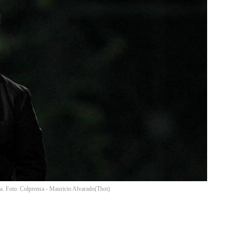
a. Foto: Colprensa - Mauricio Alvarado
(
Thot
)