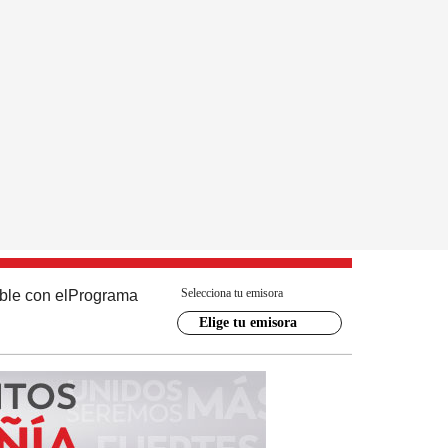
Selecciona tu emisora
ble con el
Programa
Elige tu emisora