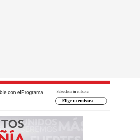
Selecciona tu emisora
ble con el
Programa
Elige tu emisora