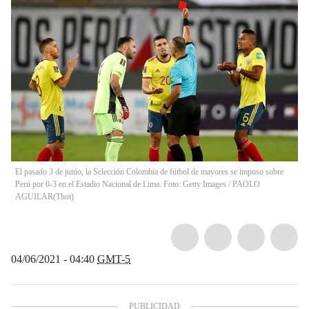
El pasado 3 de junio, la Selección Colombia de fútbol de mayores se impuso sobre
Perú por 0-3 en el Estadio Nacional de Lima. Foto: Getty Images / PAOLO
AGUILAR
(
Thot
)
04/06/2021 - 04:40
GMT-5