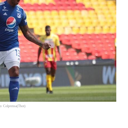
to: Colprensa
(
Thot
)