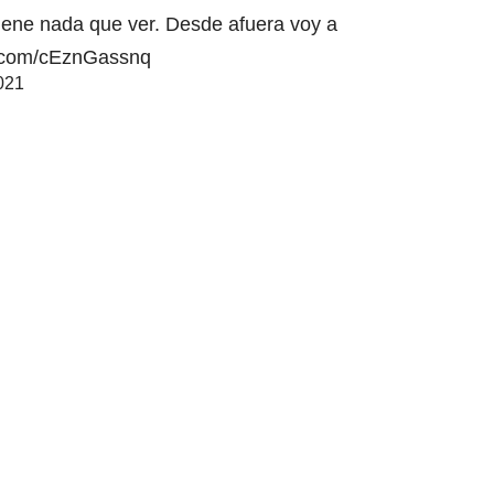
 tiene nada que ver. Desde afuera voy a
er.com/cEznGassnq
2021