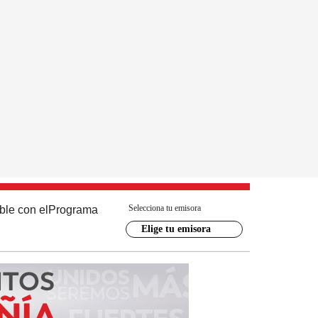
Selecciona tu emisora
ble con el
Programa
Elige tu emisora