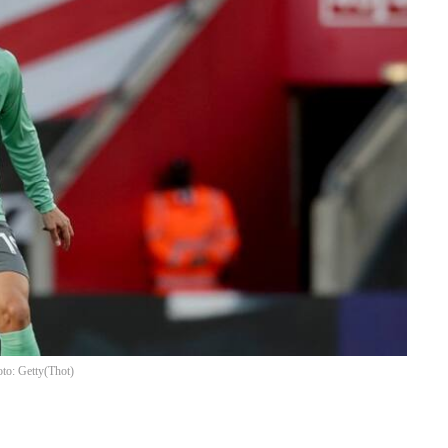
oto: Getty
(
Thot
)