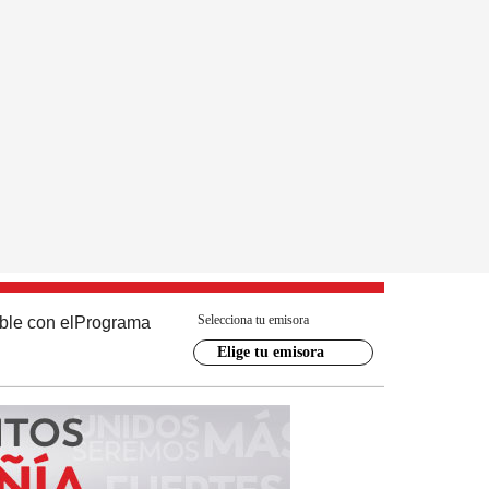
Selecciona tu emisora
ble con el
Programa
Elige tu emisora