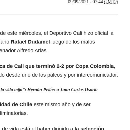
09/09/2021 - 07:44
GMT-5
e este miércoles, el Deportivo Cali hizo oficial la
olano
Rafael Dudamel
luego de los malos
enador Alfredo Arias.
ca de Cali que terminó 2-2 por Copa Colombia
,
ido desde uno de los palcos y por intercomunicador.
 la vida mijo”: Hernán Peláez a Juan Carlos Osorio
idad de Chile
este mismo año y de ser
liminatorias.
 de vida está el haber dirigido a
la selección