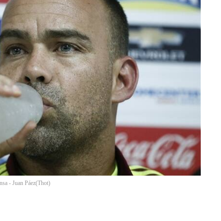
nsa - Juan Páez
(
Thot
)