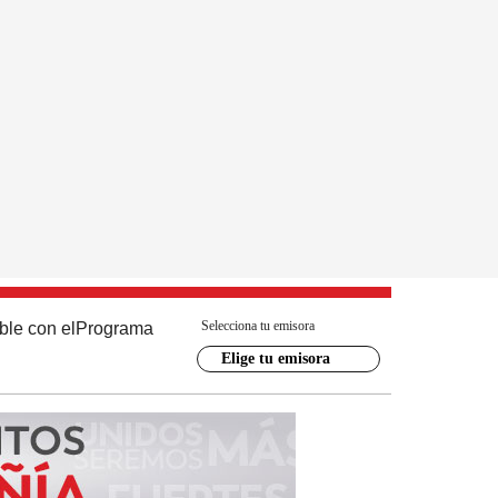
Selecciona tu emisora
ble con el
Programa
Elige tu emisora