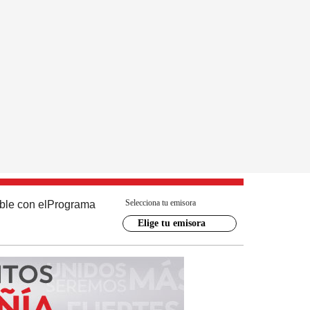
Selecciona tu emisora
ble con el
Programa
Elige tu emisora