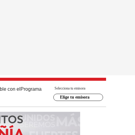
Selecciona tu emisora
ble con el
Programa
Elige tu emisora