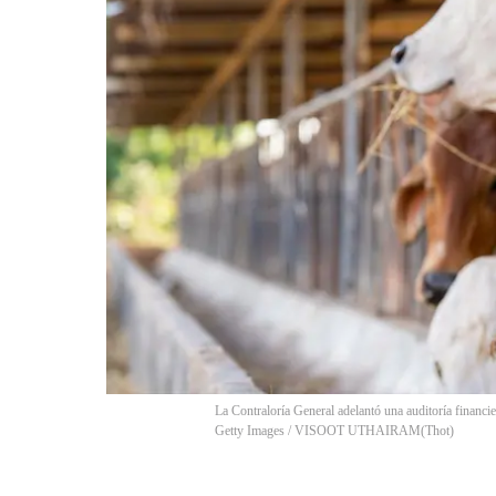
La Contraloría General adelantó una auditoría financ
Getty Images / VISOOT UTHAIRAM
(
Thot
)