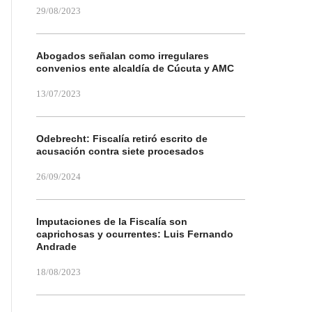
29/08/2023
Abogados señalan como irregulares
convenios ente alcaldía de Cúcuta y AMC
13/07/2023
Odebrecht: Fiscalía retiró escrito de
acusación contra siete procesados
26/09/2024
Imputaciones de la Fiscalía son
caprichosas y ocurrentes: Luis Fernando
Andrade
18/08/2023