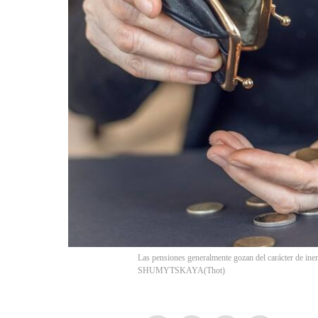
Las pensiones generalmente gozan del carácter de in
SHUMYTSKAYA
(
Thot
)