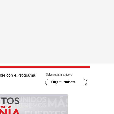
Selecciona tu emisora
ble con el
Programa
Elige tu emisora