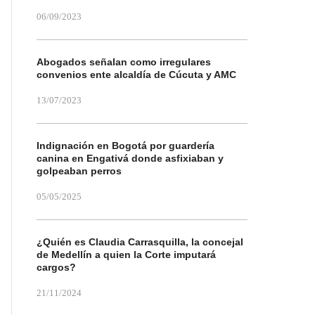
06/09/2023
Abogados señalan como irregulares
convenios ente alcaldía de Cúcuta y AMC
13/07/2023
Indignación en Bogotá por guardería
canina en Engativá donde asfixiaban y
golpeaban perros
05/05/2025
¿Quién es Claudia Carrasquilla, la concejal
de Medellín a quien la Corte imputará
cargos?
21/11/2024