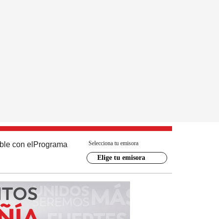
Selecciona tu emisora
ble con el
Programa
Elige tu emisora