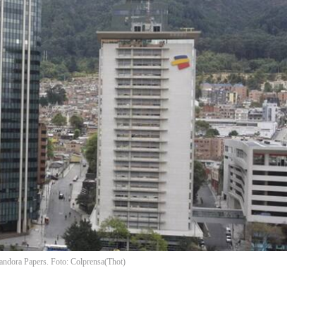
andora Papers. Foto: Colprensa
(
Thot
)