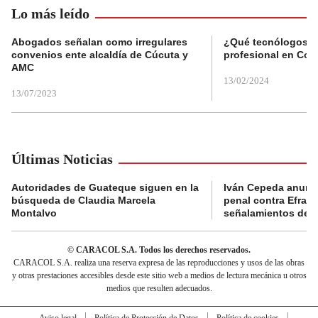
Lo más leído
Abogados señalan como irregulares
¿Qué tecnólogos re
convenios ente alcaldía de Cúcuta y
profesional en Col
AMC
13/02/2024
13/07/2023
Últimas Noticias
Autoridades de Guateque siguen en la
Iván Cepeda anunc
búsqueda de Claudia Marcela
penal contra Efraí
Montalvo
señalamientos de “g
© CARACOL S.A. Todos los derechos reservados.
CARACOL S.A. realiza una reserva expresa de las reproducciones y usos de las obras
y otras prestaciones accesibles desde este sitio web a medios de lectura mecánica u otros
medios que resulten adecuados.