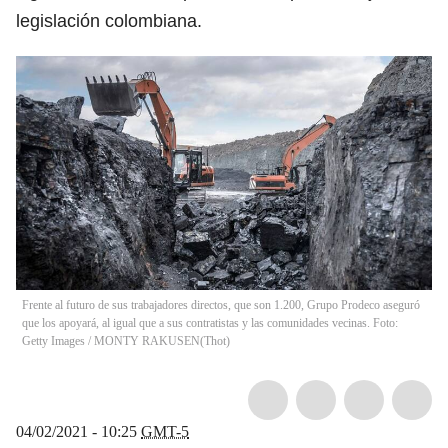
legislación colombiana.
Frente al futuro de sus trabajadores directos, que son 1.200, Grupo Prodeco aseguró
que los apoyará, al igual que a sus contratistas y las comunidades vecinas. Foto:
Getty Images / MONTY RAKUSEN
(
Thot
)
04/02/2021 - 10:25
GMT-5