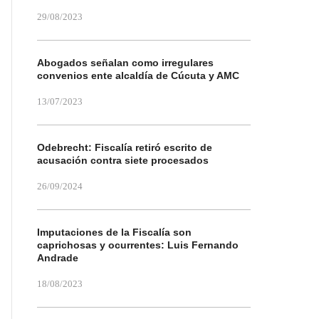
29/08/2023
Abogados señalan como irregulares
convenios ente alcaldía de Cúcuta y AMC
13/07/2023
Odebrecht: Fiscalía retiró escrito de
acusación contra siete procesados
26/09/2024
Imputaciones de la Fiscalía son
caprichosas y ocurrentes: Luis Fernando
Andrade
18/08/2023