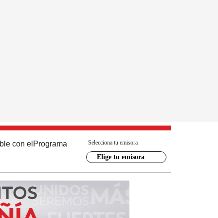
Selecciona tu emisora
ble con el
Programa
Elige tu emisora