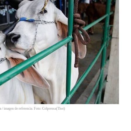
 / imagen de referencia. Foto: Colprensa
(
Thot
)