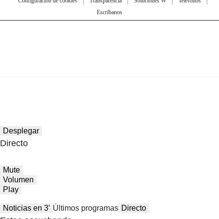
Configuración de cookies
Transparencia
Soluciones W
Teléfonos
Escríbanos
Desplegar
Directo
Mute
Volumen
Play
Noticias en 3′
Últimos programas
Directo