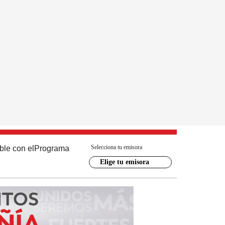
Selecciona tu emisora
ble con el
Programa
Elige tu emisora