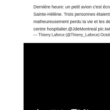
Dernière heure: un petit avion c'est écr
Sainte-Hélène. Trois personnes étaient
malheureusement perdu la vie et les de
centre hospitalier.
@JdeMontreal
pic.tw
— Thierry Laforce (@Thierry_Laforce)
Octob