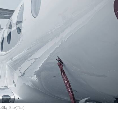
ges/Sky_Blue
(
Thot
)