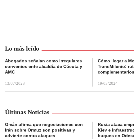
Lo más leído
Abogados señalan como irregulares
Cómo llegar a Mons
convenios ente alcaldía de Cúcuta y
TransMilenio: rutas
AMC
complementarios
13/07/2023
19/03/2024
Últimas Noticias
Omán afirma que negociaciones con
Rusia ataca empres
Irán sobre Ormuz son positivas y
Kiev e infraestructu
advierte contra ataques
buques en Odesa