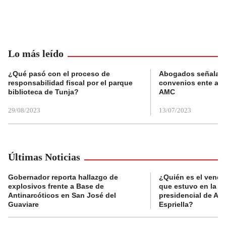
Lo más leído
¿Qué pasó con el proceso de
Abogados señalan 
responsabilidad fiscal por el parque
convenios ente alc
biblioteca de Tunja?
AMC
29/08/2023
13/07/2023
Últimas Noticias
Gobernador reporta hallazgo de
¿Quién es el vende
explosivos frente a Base de
que estuvo en la p
Antinarcóticos en San José del
presidencial de Abe
Guaviare
Espriella?